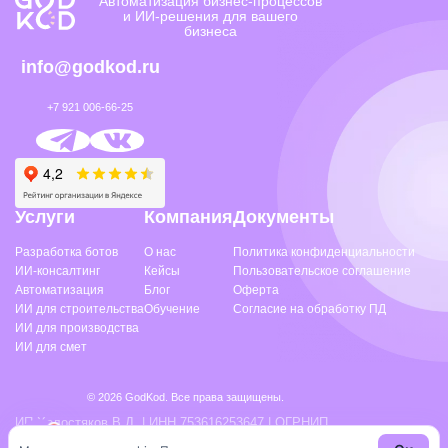
Автоматизация бизнес-процессов
и ИИ-решения для вашего
бизнеса
info@godkod.ru
+7 921 006-66-25
Услуги
Компания
Документы
Разработка ботов
О нас
Политика конфиденциальности
ИИ-консалтинг
Кейсы
Пользовательское соглашение
Автоматизация
Блог
Оферта
ИИ для строительства
Обучение
Согласие на обработку ПД
ИИ для производства
ИИ для смет
© 2026 GodKod. Все права защищены.
ИП Холостяков В.Д. | ИНН 753616253647 | ОГРНИП
325390000031667