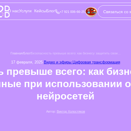
О нас
Услуги
Кейсы
Блог
Связаться со
+7 921 006-66-25
Главная
/
Блог
/
Безопасность превыше всего: как бизнесу защитить свои…
17 февраля, 2025
Видео и эфиры
Цифровая трансформация
 превыше всего: как биз
нные при использовании 
нейросетей
Автор:
Виктор Холостяков