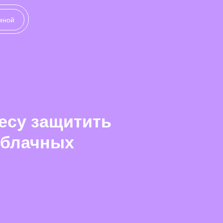
 мной
несу защитить
облачных