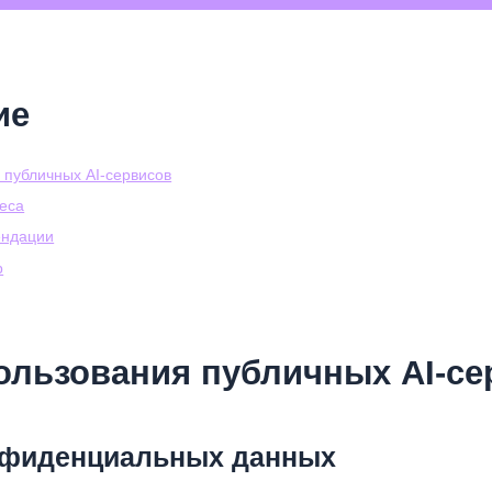
ие
 публичных AI-сервисов
еса
ендации
р
ользования публичных AI-се
онфиденциальных данных