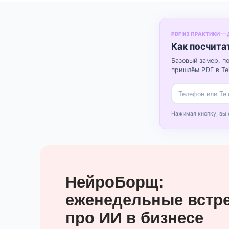
PDF ИЗ ПРАКТИКИ —
Как посчита
Базовый замер, п
пришлём PDF в Tel
Нажимая кнопку, вы
НейроБорщ:
еженедельные встр
про ИИ в бизнесе