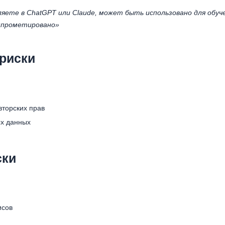
ляете в ChatGPT или Claude, может быть использовано для обуч
мпрометировано»
 риски
вторских прав
х данных
ски
исов