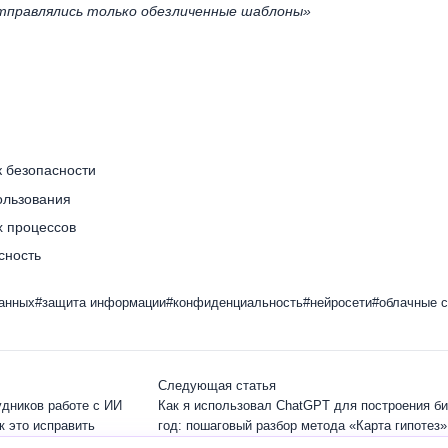
отправлялись только обезличенные шаблоны»
 безопасности
ользования
х процессов
сность
данных
#защита информации
#конфиденциальность
#нейросети
#облачные 
Следующая статья
удников работе с ИИ
Как я использовал ChatGPT для построения би
ак это исправить
год: пошаговый разбор метода «Карта гипотез»