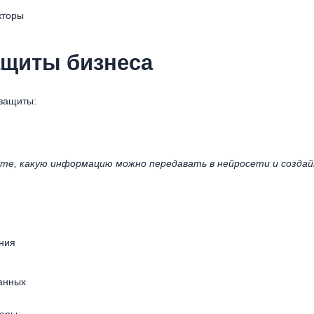
кторы
ащиты бизнеса
защиты:
те, какую информацию можно передавать в нейросети и созда
ния
анных
меры