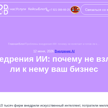
О нас
Услуги
Кейсы
Блог
Связаться со
+7 921 006-66-25
Главная
/
Блог
/
Проблемы внедрения ИИ: почему не взлетает и готов ли к…
12 июня, 2026
Внедрение AI
дрения ИИ: почему не взл
ли к нему ваш бизнес
 10 тысяч фирм внедрили искусственный интеллект, потратили мил