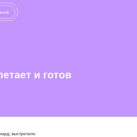
 мной
етает и готов
лиард, выстрелило