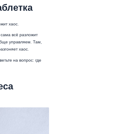
аблетка
жит хаос.
 сама всё разложит
обще управляем. Там,
разгоняет хаос.
етьте на вопрос: где
еса