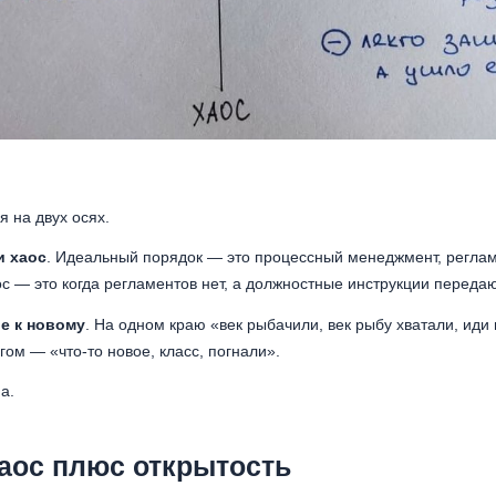
я на двух осях.
и хаос
. Идеальный порядок — это процессный менеджмент, реглам
с — это когда регламентов нет, а должностные инструкции передаю
е к новому
. На одном краю «век рыбачили, век рыбу хватали, иди 
гом — «что-то новое, класс, погнали».
а.
аос плюс открытость