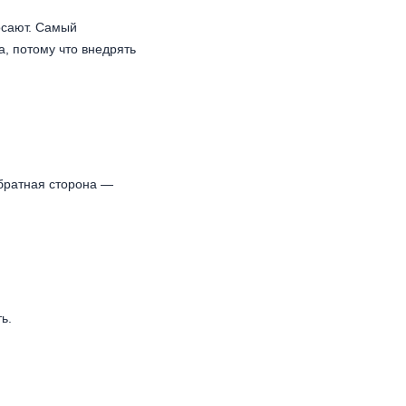
осают. Самый
а, потому что внедрять
Обратная сторона —
ь.