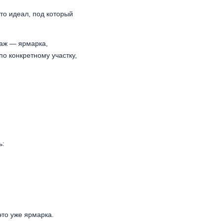
Это идеал, под который
даж — ярмарка,
по конкретному участку,
ь:
это уже ярмарка.